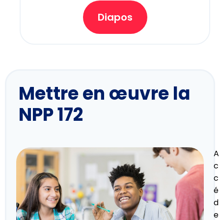
Diapos
Mettre en œuvre la
NPP 172
A
c
c
é
d
e