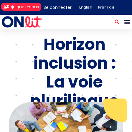
Rejoignez-nous
Se connecter
Français
English
Horizon
inclusion :
La voie
plurilingue