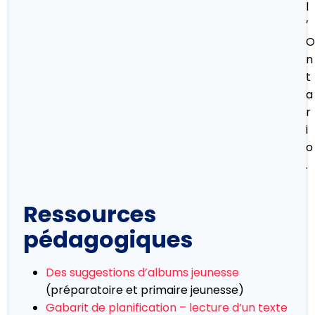
l
’
O
n
t
a
r
i
o
.
Ressources
pédagogiques
Des suggestions d’albums jeunesse
(préparatoire et primaire jeunesse)
Gabarit de planification – lecture d’un texte