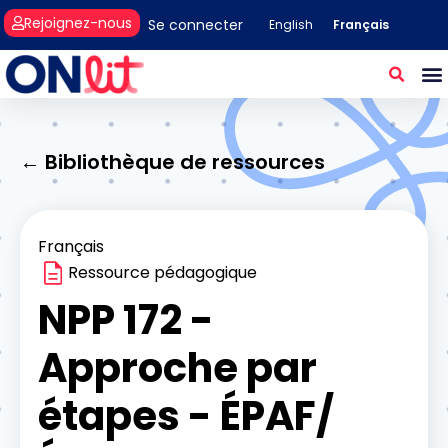
Rejoignez-nous
Se connecter
Français
English
← Bibliothèque de ressources
Français
Ressource pédagogique
NPP 172 -
Approche par
étapes - ÉPAF/