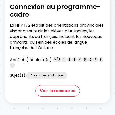
Connexion au programme-
cadre
La NPP 172 établit des orientations provinciales
visant à soutenir les élèves plurilingues, les
apprenants du français, incluant les nouveaux
arrivants, au sein des écoles de langue
française de l’Ontario.
Année(s) scolaire(s):
M/J
1
2
3
4
5
6
7
8
9
Sujet(s):
Approche plurilingue
Voir la ressource