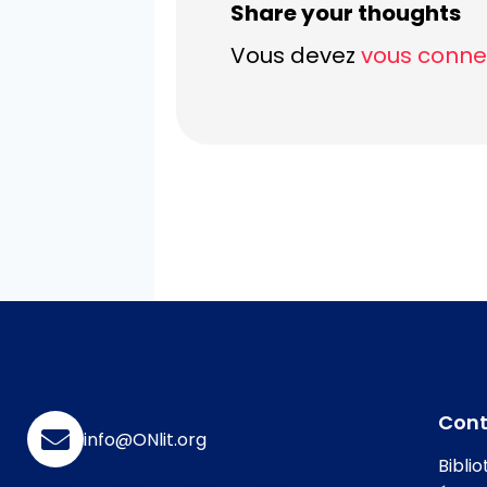
Share your thoughts
Vous devez
vous conne
Con
info@ONlit.org
Bibli