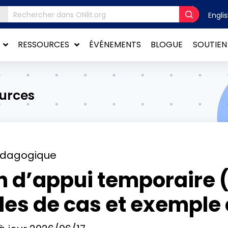
Engli
RESSOURCES
ÉVÉNEMENTS
BLOGUE
SOUTIEN
ources
édagogique
an d’appui temporaire (
des de cas et exemple