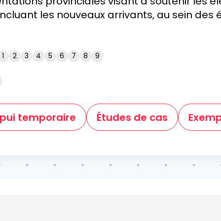
entations provinciales visant à soutenir les él
ncluant les nouveaux arrivants, au sein des
1
2
3
4
5
6
7
8
9
ppui temporaire
Études de cas
Exemp