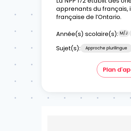
La NPP 172 établit des ori
apprenants du français, i
française de l’Ontario.
Année(s) scolaire(s):
M/J
Sujet(s):
Approche plurilingue
Plan d'a