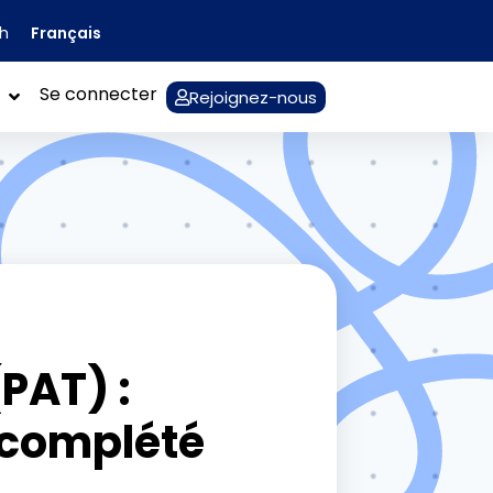
Français
sh
Se connecter
Rejoignez-nous
PAT) :
 complété