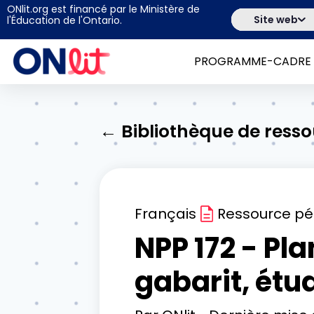
ONlit.org est financé par le Ministère de
Site web
l'Éducation de l'Ontario.
PROGRAMME-CADRE
← Bibliothèque de ress
Français
Ressource p
NPP 172 - Pl
gabarit, étu