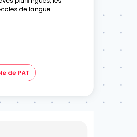
èves plurilingues, les
 écoles de langue
le de PAT