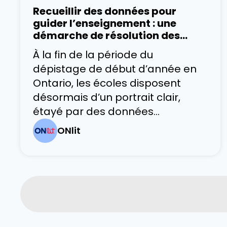
l’enfant. Toutefois, à l’approche
Recueillir des données pour
de septembre 2026, une évolution
guider l’enseignement : une
importante se profile : l’Ontario
démarche de résolution des
défis identifiés
passera du Programme de la
À la fin de la période du
maternelle
dépistage de début d’année en
Ontario, les écoles disposent
désormais d’un portrait clair,
étayé par des données
probantes, des habiletés en
ONlit
littératie émergente des élèves.
Les outils de dépistage
fournissent des informations
fiables sur les habiletés
fondamentales nécessaires au
développement de la lecture.
Ces données aident le personnel