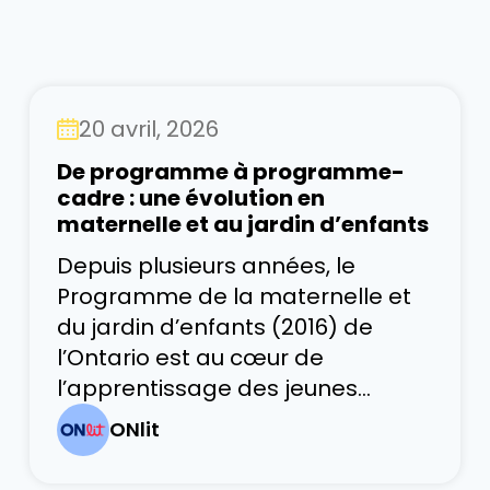
20 avril, 2026
De programme à programme-
cadre : une évolution en
maternelle et au jardin d’enfants
Depuis plusieurs années, le
Programme de la maternelle et
du jardin d’enfants (2016) de
l’Ontario est au cœur de
l’apprentissage des jeunes
enfants. Il s’articule autour de
ONlit
quatre domaines : Appartenance
et la contribution, Autorégulation