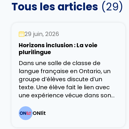
Tous les articles
(
29
)
29 juin, 2026
Horizons inclusion : La voie
plurilingue
Dans une salle de classe de
langue française en Ontario, un
groupe d’élèves discute d’un
texte. Une élève fait le lien avec
une expérience vécue dans son
pays d’origine. Un autre utilise
quelques mots de sa langue
ONlit
familiale avant de reformuler sa
pensée en français. Autour d’eux,