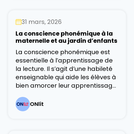
et bien-être, Manifestation des
apprentissages en littératie et en
31 mars, 2026
mathématiques et Résolution de
problèmes et innovation. Avec la
La conscience phonémique à la
publication du Programme-
maternelle et au jardin d’enfants
cadre de la maternelle et du
La conscience phonémique est
jardin d’enfants (2026), le
essentielle à l’apprentissage de
la lecture. Il s’agit d’une habileté
enseignable qui aide les élèves à
bien amorcer leur apprentissage
de la lecture et de l’écriture. Elle
correspond à la capacité de
ONlit
reconnaître et de manipuler les
sons dans les mots. À la
maternelle et au jardin d’enfants,