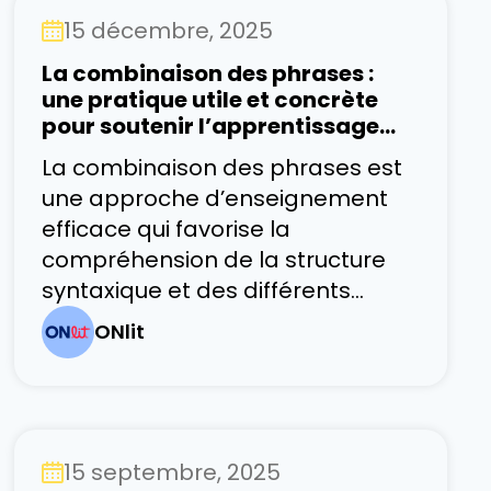
développement. Il soutient le
15 décembre, 2025
développement émotionnel,
cognitif et physique, tout en
La combinaison des phrases :
permettant aux enfants de
une pratique utile et concrète
pour soutenir l’apprentissage
linguistique
La combinaison des phrases est
une approche d’enseignement
efficace qui favorise la
compréhension de la structure
syntaxique et des différents
éléments de l’apprentissage
ONlit
linguistique. Elle soutient à la fois
la communication écrite et la
compréhension en lecture. Plutôt
que de présenter la grammaire
15 septembre, 2025
comme un ensemble de règles