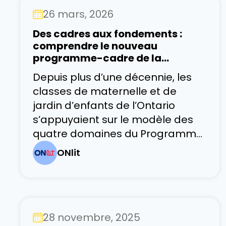
des conversations riches
26 mars, 2026
favorisent le développement du
vocabulaire, des idées et des
Des cadres aux fondements :
compétences en communication,
comprendre le nouveau
qui soutiendront plus tard
programme-cadre de la
maternelle et du jardin d’enfants
Depuis plus d’une décennie, les
de l’Ontario 2026
classes de maternelle et de
jardin d’enfants de l’Ontario
s’appuyaient sur le modèle des
quatre domaines du Programme
de 2016. Cette période a été
ONlit
marquée par l’apprentissage par
enquête, l’apprentissage
émergent et une attention
particulière portée au
28 novembre, 2025
développement global de