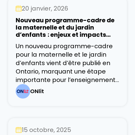
l’enseignement de la conscience
20 janvier, 2026
phonémique se concentre
généralement sur trois habiletés
Nouveau programme-cadre de
clés :
la maternelle et du jardin
d’enfants : enjeux et impacts
pour la littératie
Un nouveau programme-cadre
pour la maternelle et le jardin
d’enfants vient d’être publié en
Ontario, marquant une étape
importante pour l’enseignement
de la littératie dès la petite
ONlit
enfance. Ces premières années
représentent une période
déterminante pour le
développement du langage et
15 octobre, 2025
de la littératie : les expériences