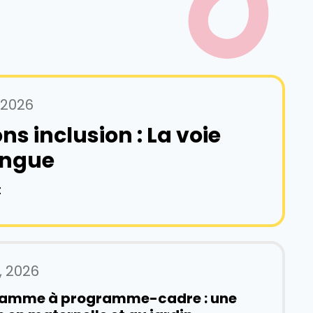
, 2026
ns inclusion : La voie
lingue
t
l, 2026
ramme à programme-cadre : une