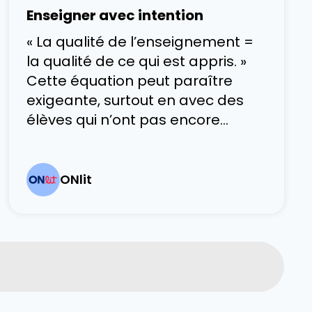
isolées, cette méthode place
Enseigner avec intention
l’enseignement de la langue
« La qualité de l’enseignement =
dans des contextes authentiques
la qualité de ce qui est appris. »
et signifiants de lecture, d’écriture
Cette équation peut paraître
exigeante, surtout en avec des
élèves qui n’ont pas encore
atteint les objectifs prévus.
Pourtant, elle ouvre la voie à une
grande possibilité : chaque choix
ONlit
pédagogique influence
directement la réussite des
élèves. Une difficulté souvent
rencontrée est la présomption
que les élèves savent
spontanément adopter les