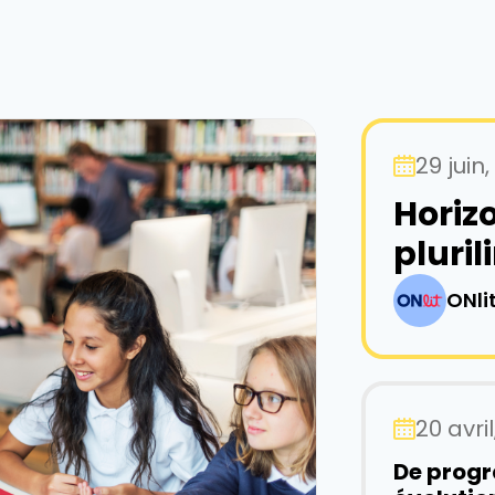
29 juin
Horizo
pluri
ONli
20 avri
De prog