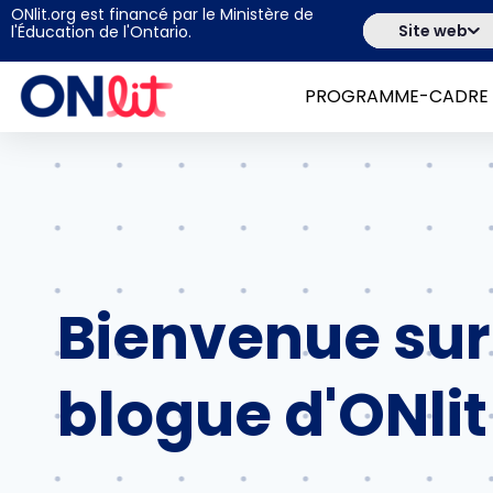
ONlit.org est financé par le Ministère de
Site web
l'Éducation de l'Ontario.
PROGRAMME-CADRE
Bienvenue sur
blogue d'ONlit