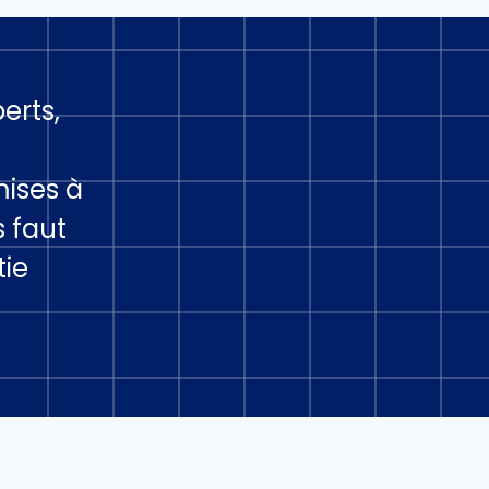
erts,
mises à
s faut
tie