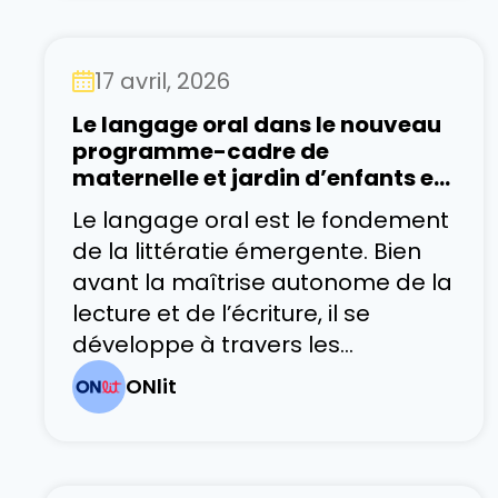
les échanges se multiplient. Les
parcours sont différents, les
17 avril, 2026
langues sont nombreuses, mais
l’objectif demeure le même :
Le langage oral dans le nouveau
programme-cadre de
maternelle et jardin d’enfants en
Ontario
Le langage oral est le fondement
de la littératie émergente. Bien
avant la maîtrise autonome de la
lecture et de l’écriture, il se
développe à travers les
conversations, l’écoute, les
ONlit
gestes et les interactions avec
les autres. Dans les classes de
maternelle et du jardin d’enfants,