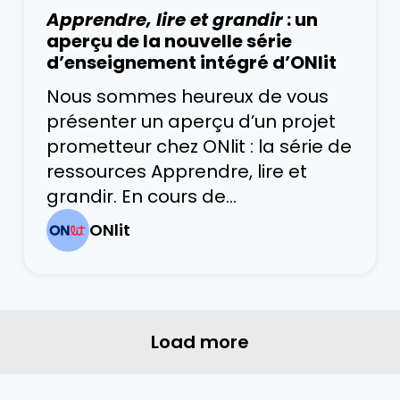
vécues par les enfants à ce
Apprendre, lire et grandir
: un
stade ont des répercussions
aperçu de la nouvelle série
durables sur la réussite en
d’enseignement intégré d’ONlit
lecture. Le programme-cadre
Nous sommes heureux de vous
présenter un aperçu d’un projet
prometteur chez ONlit : la série de
ressources Apprendre, lire et
grandir. En cours de
développement, cette collection
ONlit
vise à offrir au personnel
enseignant des outils concrets
pour enseigner les attentes du
programme-cadre de français
Load more
de l’Ontario, tout en créant des
liens authentiques et significatifs
avec des contenus canadiens en