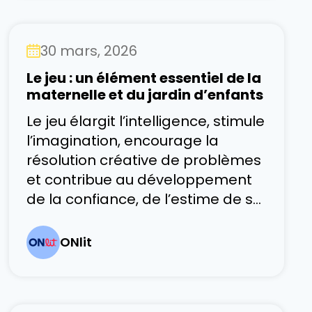
des bases solides en littératie.
Une écriture fluide réduit la
30 mars, 2026
charge cognitive et libère des
ressources mentales, permettant
Le jeu : un élément essentiel de la
ainsi de se concentrer sur le
maternelle et du jardin d’enfants
développement de
Le jeu élargit l’intelligence, stimule
compétences plus avancées.
l’imagination, encourage la
Apprendre à
résolution créative de problèmes
et contribue au développement
de la confiance, de l’estime de soi
et d’une attitude positive envers
l’apprentissage. – adapté du Dr
ONlit
Fraser Mustard Le jeu est un droit
fondamental de chaque enfant
et un élément central de son