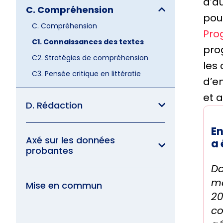
d’au
C. Compréhension
pou
C. Compréhension
Pro
C1. Connaissances des textes
pro
C2. Stratégies de compréhension
les
C3. Pensée critique en littératie
d’en
et 
D. Rédaction
En
Axé sur les données
a 
probantes
Da
ma
Mise en commun
20
co