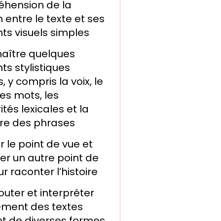
hension de la
n entre le texte et ses
ts visuels simples
aître quelques
s stylistiques
, y compris la voix, le
es mots, les
ités lexicales et la
ure des phrases
 le point de vue et
er un autre point de
r raconter l’histoire
couter et interpréter
lement des textes
nt de diverses formes