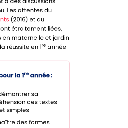
nt à des discussions
u. Les attentes du
ants
(2016) et du
nt étroitement liées,
en maternelle et jardin
re
a réussite en 1
année
re
our la 1
année :
 démontrer sa
hension des textes
et simples
aître des formes