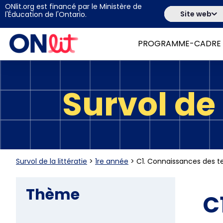
ONlit.org est financé par le Ministère de
Site web
l'Éducation de l'Ontario.
PROGRAMME-CADRE
Survol de l
Survol de la littératie
>
1re année
>
C1. Connaissances des t
Thème
C