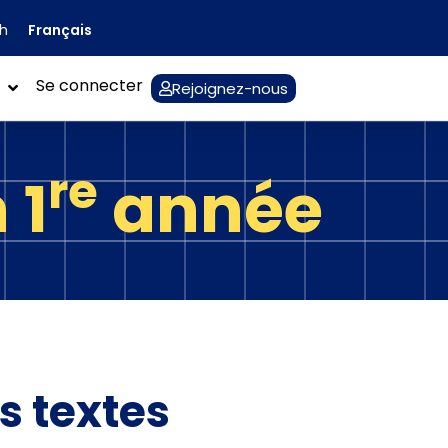
Français
sh
Se connecter
Rejoignez-nous
re
 1
année
s textes