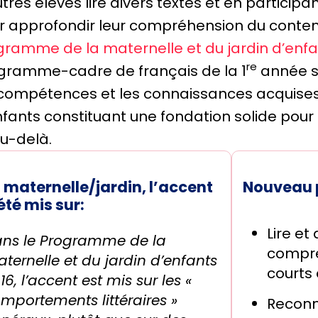
tres élèves lire divers textes et en participa
r approfondir leur compréhension du conten
gramme de la maternelle et du jardin d’enf
re
gramme-cadre de français de la 1
année so
 compétences et les connaissances acquises 
fants constituant une fondation solide pour l
au-delà.
 maternelle/jardin, l’accent
Nouveau p
été mis sur:
Lire et
ns le Programme de la
compré
ternelle et du jardin d’enfants
courts 
16, l’accent est mis sur les «
mportements littéraires »
Reconn