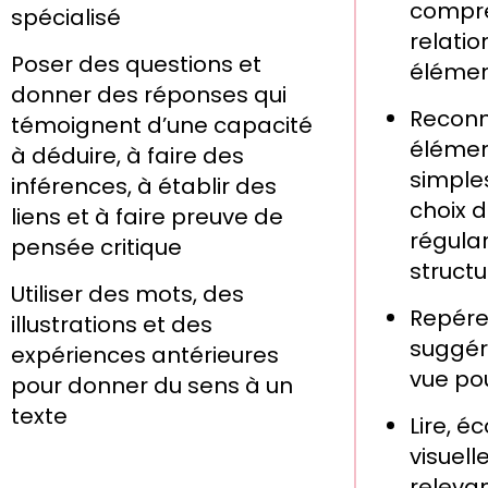
compré
spécialisé
relatio
Poser des questions et
élémen
donner des réponses qui
Reconn
témoignent d’une capacité
élément
à déduire, à faire des
simples
inférences, à établir des
choix d
liens et à faire preuve de
régular
pensée critique
struct
Utiliser des mots, des
Repérer
illustrations et des
suggér
expériences antérieures
vue pou
pour donner du sens à un
texte
Lire, é
visuel
releva