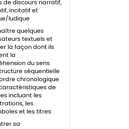
 de discours narratif,
if, incitatif et
ue/ludique
aître quelques
ateurs textuels et
er la façon dont ils
ent la
hension du sens
structure séquentielle
l’ordre chronologique
 caractéristiques de
tes incluant les
strations, les
boles et les titres
rer sa