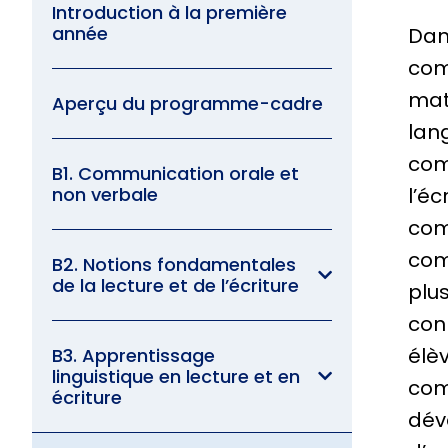
Introduction à la première
année
Dan
com
mat
Aperçu du programme-cadre
lan
com
B1. Communication orale et
non verbale
l’éc
com
com
B2. Notions fondamentales
de la lecture et de l’écriture
plu
con
élè
B3. Apprentissage
linguistique en lecture et en
com
écriture
dév