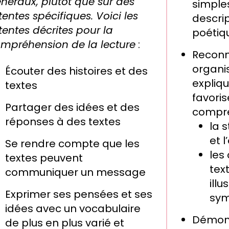
néraux, plutôt que sur des
simples
tentes spécifiques. Voici les
descript
tentes décrites pour la
poétiq
mpréhension de la lecture
:
Reconn
organis
Écouter des histoires et des
expliqu
textes
favoris
Partager des idées et des
compré
réponses à des textes
la 
et 
Se rendre compte que les
les
textes peuvent
tex
communiquer un message
illu
Exprimer ses pensées et ses
sym
idées avec un vocabulaire
Démont
de plus en plus varié et