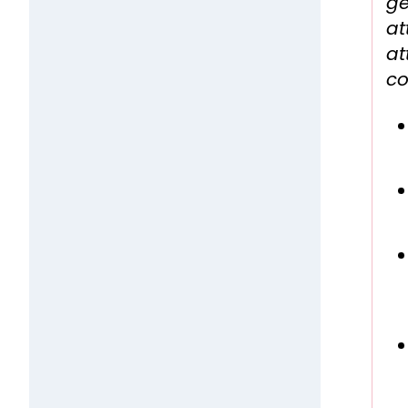
gé
at
at
co