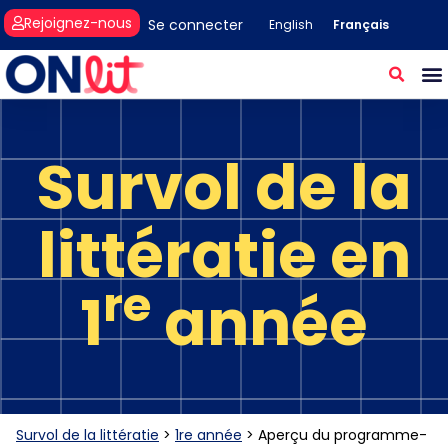
Rejoignez-nous
Se connecter
Français
English
Survol de la
littératie en
re
1
année
Survol de la littératie
>
1re année
>
Aperçu du programme-