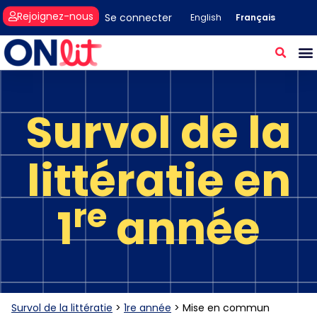
Rejoignez-nous
Se connecter
Français
English
Survol de la
littératie en
re
1
année
Survol de la littératie
>
1re année
>
Mise en commun