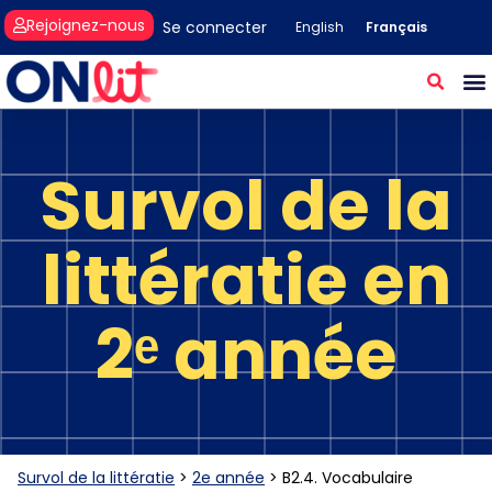
Rejoignez-nous
Se connecter
Français
English
Survol de la
littératie en
2ᵉ année
Survol de la littératie
>
2e année
>
B2.4. Vocabulaire