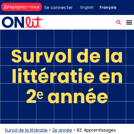
Rejoignez-nous
Se connecter
Français
English
Survol de la
littératie en
2ᵉ année
Survol de la littératie
>
2e année
>
B3. Apprentissages