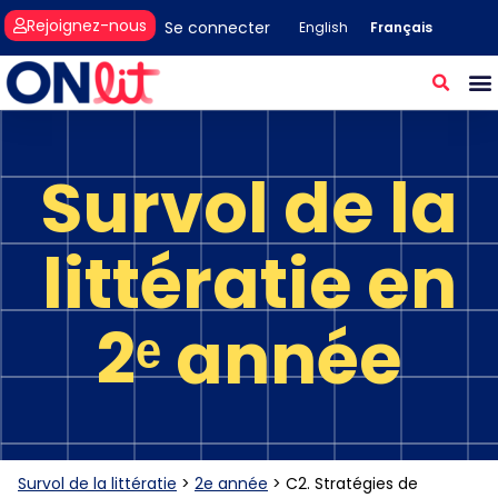
Rejoignez-nous
Se connecter
Français
English
Survol de la
littératie en
2ᵉ année
Survol de la littératie
>
2e année
>
C2. Stratégies de