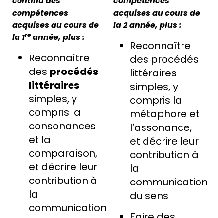
continu des
compétences
compétences
acquises au cours de
acquises au cours de
la 2 année, plus :
re
la 1
année, plus :
Reconnaître
Reconnaître
des procédés
des
procédés
littéraires
littéraires
simples, y
simples, y
compris la
compris la
métaphore et
consonances
l’assonance,
et la
et décrire leur
comparaison,
contribution à
et décrire leur
la
contribution à
communication
la
du sens
communication
Faire des