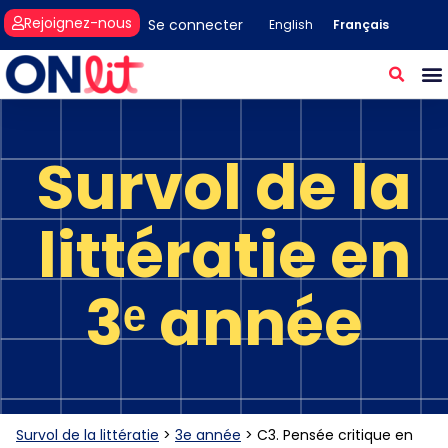
Rejoignez-nous
Se connecter
Français
English
Survol de la
littératie en
3ᵉ année
Survol de la littératie
>
3e année
>
C3. Pensée critique en