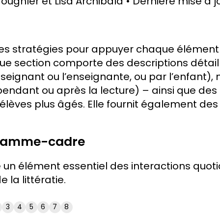
 Coughler et Lisa Archibald
Dernière mise à j
e des stratégies pour appuyer chaque élémen
 section comporte des descriptions détaillé
’enseignant ou l’enseignante, ou par l’enfant
t, pendant ou après la lecture) – ainsi que de
élèves plus âgés. Elle fournit également des 
gramme-cadre
 un élément essentiel des interactions quot
la littératie.
3
4
5
6
7
8