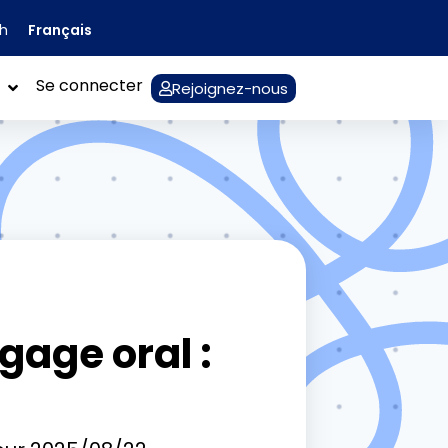
Français
sh
Se connecter
Rejoignez-nous
gage oral :