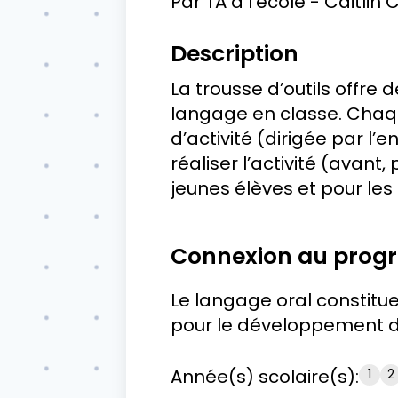
Par
TA à l'école - Caitlin
Description
La trousse d’outils offr
langage en classe. Chaque
d’activité (dirigée par l
réaliser l’activité (avan
jeunes élèves et pour les 
Connexion au pro
Le langage oral constitue
pour le développement de 
Année(s) scolaire(s):
1
2