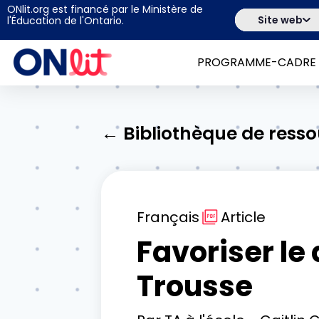
ONlit.org est financé par le Ministère de
Site web
l'Éducation de l'Ontario.
PROGRAMME-CADRE
← Bibliothèque de ress
Français
Article
Favoriser le
Trousse