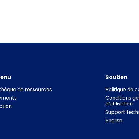
tenu
Soutien
othèque de ressources
Politique de c
ements
Conditions gé
d’utilisation
iption
Support tech
English