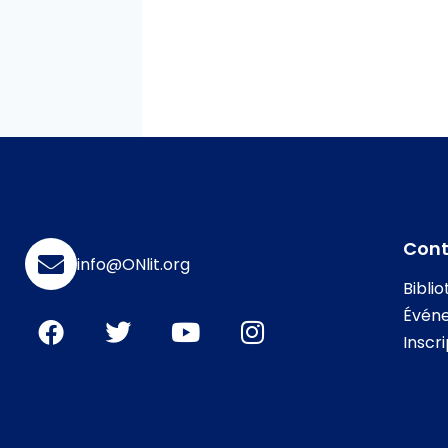
Con
info@ONlit.org
Bibli
Évén
Inscr