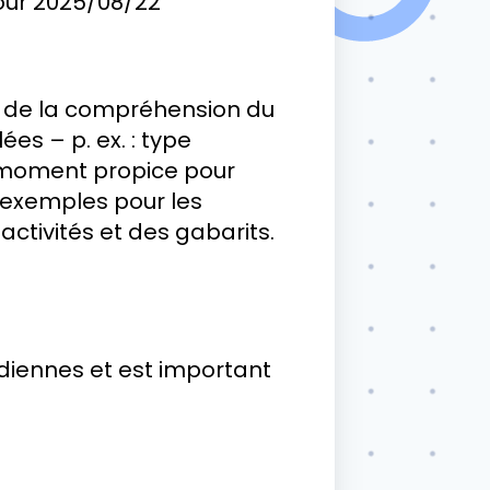
our
2025/08/22
t de la compréhension du
es – p. ex. : type
), moment propice pour
s exemples pour les
activités et des gabarits.
idiennes et est important