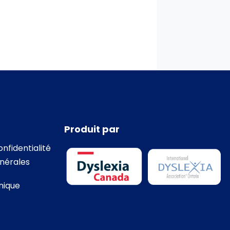
Produit par
onfidentialité
nérales
nique