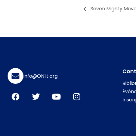
Seven Mighty Moves
Con
info@ONlit.org
Bibli
Évén
Inscr