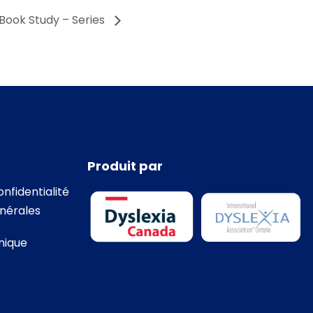
Book Study – Series
Produit par
onfidentialité
nérales
nique