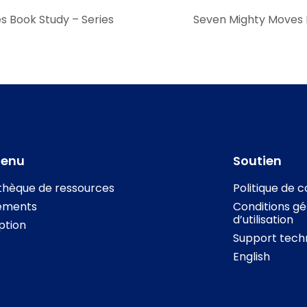
 Book Study – Series
Seven Mighty Moves 
tenu
Soutien
othèque de ressources
Politique de c
ements
Conditions gé
d’utilisation
iption
Support tech
English