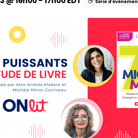
23 @ 16h00
-
17h00
EDT
Série d'événeme