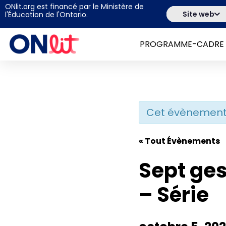
ONlit.org est financé par le Ministère de
Site web
l'Éducation de l'Ontario.
PROGRAMME-CADRE
Cet évènement 
« Tout Évènements
Sept ges
– Série