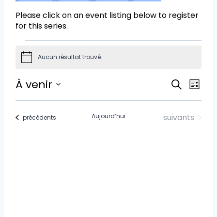
Please click on an event listing below to register
for this series.
Aucun résultat trouvé.
Notice
Recher
À venir
Nav
Recherch
Liste
et
Sélectionnez
de
une
navigat
Évènements
Aujourd’hui
suivants
date.
Évènements
précédents
vue
de
vues
Év
Évènem