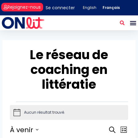
Rejoignez-nous
Se connecter
Français
English
Le réseau de
coaching en
littératie
Aucun résultat trouvé.
Notice
Recher
À venir
Nav
Recherch
Liste
Sélectionnez