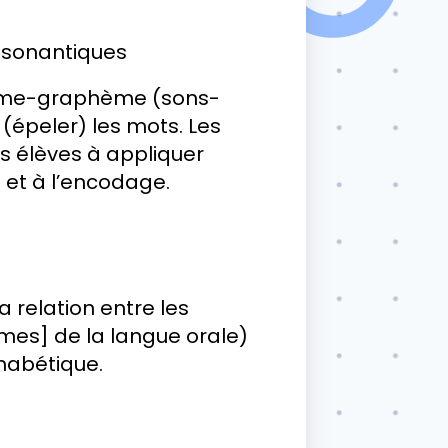
nsonantiques
nème-graphème (sons-
 (épeler) les mots. Les
s élèves à appliquer
et à l’encodage.
relation entre les
èmes] de la langue orale)
habétique.