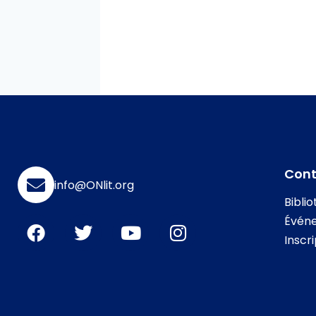
Con
info@ONlit.org
Bibli
Évén
Inscr