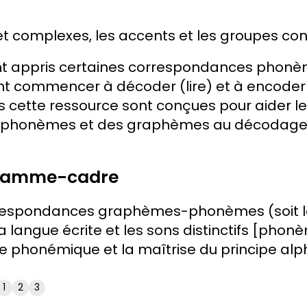
t complexes, les accents et les groupes co
 ont appris certaines correspondances pho
uvent commencer à décoder (lire) et à encoder
s cette ressource sont conçues pour aider le
s phonèmes et des graphèmes au décodage 
gramme-cadre
respondances graphèmes-phonèmes (soit la 
 langue écrite et les sons distinctifs [phon
ce phonémique et la maîtrise du principe alp
1
2
3