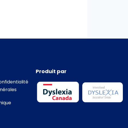
Produit par
onfidentialité
nérales
nique