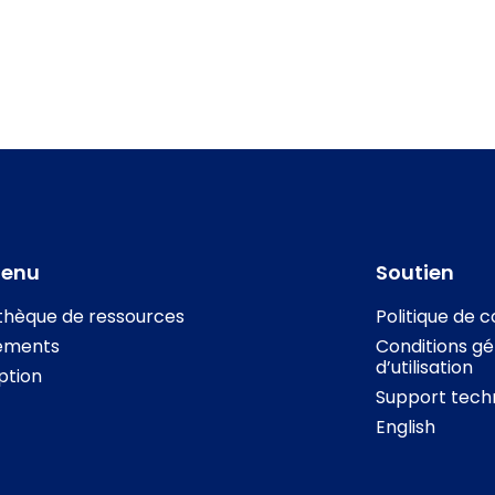
tenu
Soutien
othèque de ressources
Politique de c
ements
Conditions gé
d’utilisation
iption
Support tech
English