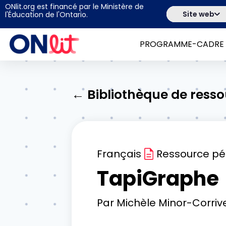
ONlit.org est financé par le Ministère de
Site web
l'Éducation de l'Ontario.
PROGRAMME-CADRE
← Bibliothèque de ress
Français
Ressource p
TapiGraphe
Par
Michèle Minor-Corriv