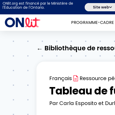
ONlit.org est financé par le Ministère de
Site web
l'Éducation de l'Ontario.
PROGRAMME-CADRE
← Bibliothèque de ress
Français
Ressource p
Tableau de 
Par
Carla Esposito et Du