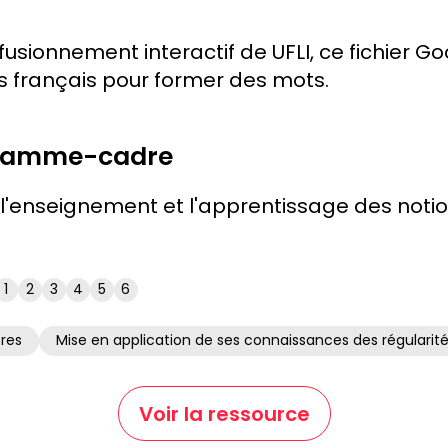
 fusionnement interactif de UFLI, ce fichier 
 français pour former des mots.
gramme-cadre
 l'enseignement et l'apprentissage des not
1
2
3
4
5
6
res
Mise en application de ses connaissances des régularit
Voir la ressource