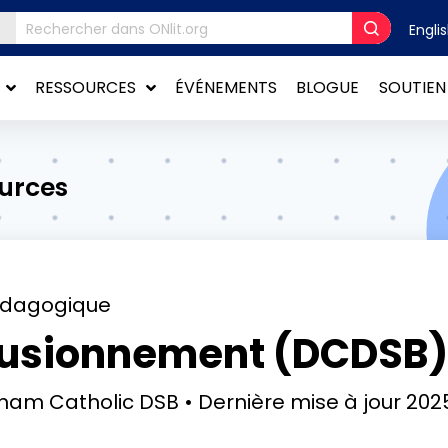
Engli
RESSOURCES
ÉVÉNEMENTS
BLOGUE
SOUTIEN
ources
édagogique
fusionnement (DCDSB)
rham Catholic DSB
Dernière mise à jour
202