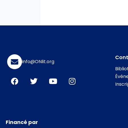
Con
info@ONlit.org
Bibli
Évén
Inscr
Financé par