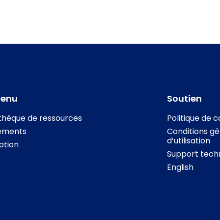
tenu
Soutien
othèque de ressources
Politique de c
ements
Conditions gé
d’utilisation
iption
Support tech
English