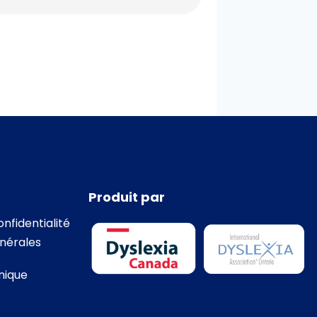
Produit par
onfidentialité
nérales
nique