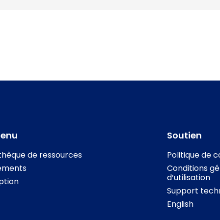
tenu
Soutien
othèque de ressources
Politique de c
ements
Conditions gé
d’utilisation
iption
Support tech
English