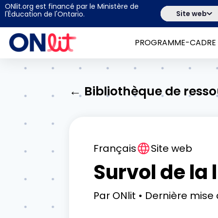
ONlit.org est financé par le Ministère de
Site web
l'Éducation de l'Ontario.
PROGRAMME-CADRE
← Bibliothèque de ress
Français
Site web
Survol de la 
Par
ONlit
Dernière mise 