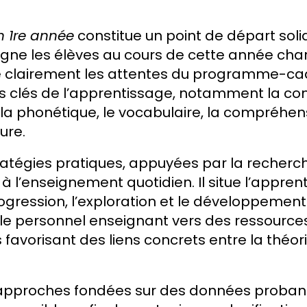
en 1re année
constitue un point de départ soli
ne les élèves au cours de cette année ch
ente clairement les attentes du programme-ca
s clés de l’apprentissage, notamment la co
la phonétique, le vocabulaire, la compréhens
ure.
atégies pratiques, appuyées par la recherch
à l’enseignement quotidien. Il situe l’appre
ogression, l’exploration et le développemen
 le personnel enseignant vers des ressourc
avorisant des liens concrets entre la théorie
es approches fondées sur des données prob