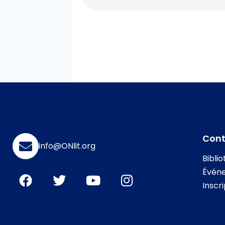
Con
info@ONlit.org
Bibli
Évén
Inscr