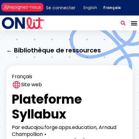
Rejoignez-nous
Se connecter
Français
English
← Bibliothèque de ressources
Français
Site web
Plateforme
Syllabux
Par
educajou.forge.apps.education, Arnaud
Champollion