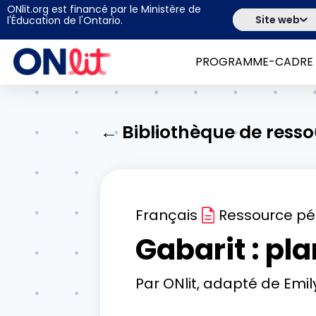
ONlit.org est financé par le Ministère de
Site web
l'Éducation de l'Ontario.
PROGRAMME-CADRE
← Bibliothèque de ress
Français
Ressource p
Gabarit : pl
Par
ONlit, adapté de Emi