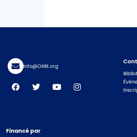
Con
info@ONlit.org
Bibli
Évén
Inscr
Financé par