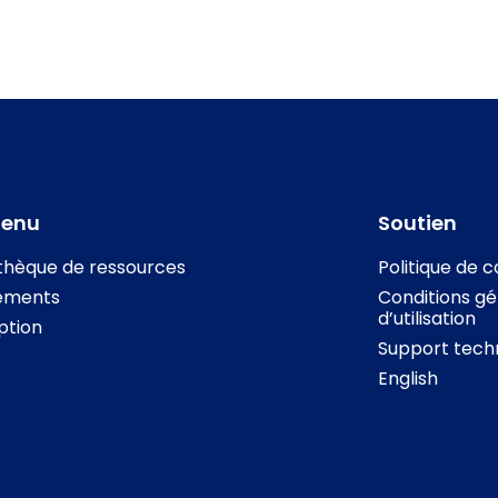
tenu
Soutien
othèque de ressources
Politique de c
ements
Conditions gé
d’utilisation
iption
Support tech
English