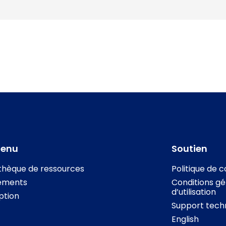
tenu
Soutien
othèque de ressources
Politique de c
ements
Conditions gé
d’utilisation
iption
Support tech
English