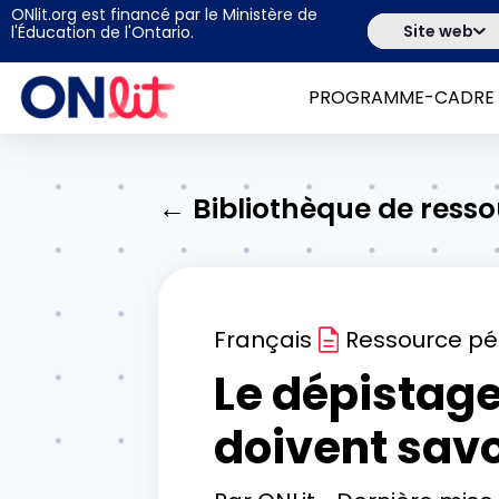
ONlit.org est financé par le Ministère de
Site web
l'Éducation de l'Ontario.
PROGRAMME-CADRE
← Bibliothèque de ress
Français
Ressource p
Le dépistage 
doivent savo