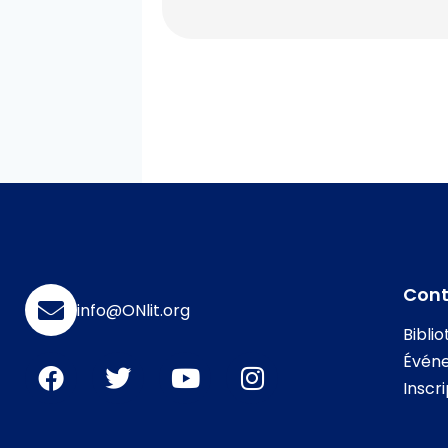
Con
info@ONlit.org
Bibli
Évén
Inscr