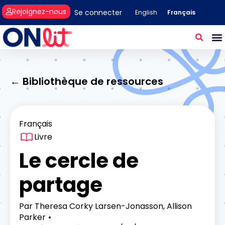
Rejoignez-nous
Se connecter
Français
English
← Bibliothèque de ressources
Français
Livre
Le cercle de
partage
Par
Theresa Corky Larsen-Jonasson, Allison
Parker