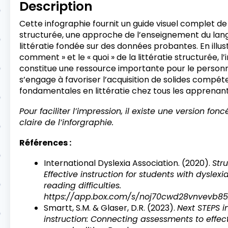
Description
Cette infographie fournit un guide visuel complet de 
structurée, une approche de l’enseignement du lang
littératie fondée sur des données probantes. En illustr
comment » et le « quoi » de la littératie structurée, l
constitue une ressource importante pour le personn
s’engage à favoriser l’acquisition de solides compé
fondamentales en littératie chez tous les apprenant
Pour faciliter l’impression, il existe une version fon
claire de l’inforgraphie.
Références :
International Dyslexia Association. (2020).
Stru
Effective instruction for students with dyslex
reading difficulties.
https://app.box.com/s/noj70cwd28vnvevb8
Smartt, S.M. & Glaser, D.R. (2023).
Next STEPS in
instruction: Connecting assessments to effect