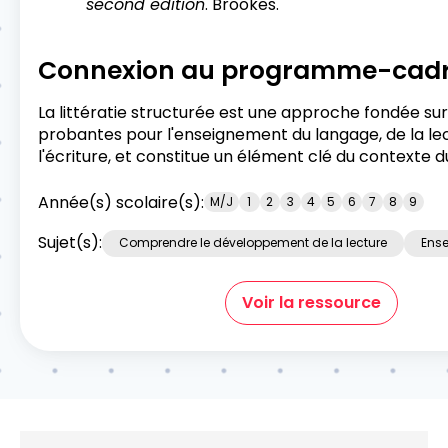
second edition
. Brookes.
Connexion au programme-cad
La littératie structurée est une approche fondée su
probantes pour l'enseignement du langage, de la le
l'écriture, et constitue un élément clé du contexte d
Année(s) scolaire(s):
M/J
1
2
3
4
5
6
7
8
9
Sujet(s):
Comprendre le développement de la lecture
Ense
Voir la ressource