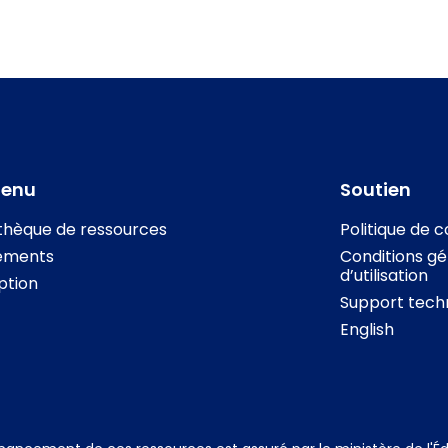
tenu
Soutien
othèque de ressources
Politique de c
ements
Conditions gé
d’utilisation
iption
Support tech
English