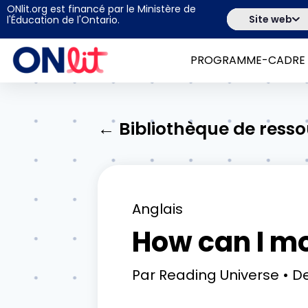
ONlit.org est financé par le Ministère de
Site web
l'Éducation de l'Ontario.
PROGRAMME-CADRE
← Bibliothèque de ress
Anglais
How can I mo
Par
Reading Universe
De