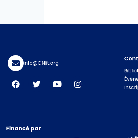
Con
info@ONlit.org
Bibli
Évén
Inscr
Financé par