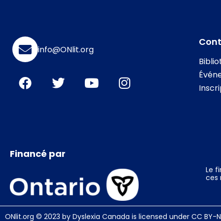
Con
info@ONlit.org
Bibli
Évén
Inscr
Financé par
Le f
ces 
ONlit.org
© 2023 by
Dyslexia Canada
is licensed under
CC BY-N