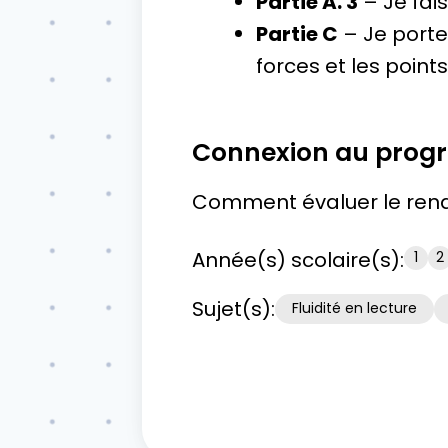
Partie A. 3
– Je fai
Partie C
– Je porte 
forces et les points
Connexion au pro
Comment évaluer le rend
Année(s) scolaire(s):
1
2
Sujet(s):
Fluidité en lecture