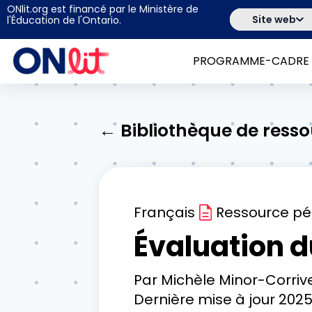
ONlit.org est financé par le Ministère de
Site web
l'Éducation de l'Ontario.
PROGRAMME-CADRE
← Bibliothèque de ress
Français
Ressource p
Évaluation d
Par
Michèle Minor-Corrive
Dernière mise à jour
2025