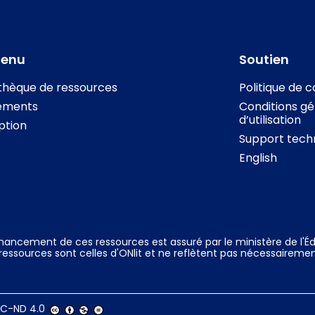
tenu
Soutien
othèque de ressources
Politique de c
ements
Conditions gé
d’utilisation
iption
Support tech
English
inancement de ces ressources est assuré par le ministère de l'Éd
ressources sont celles d'ONlit et ne reflètent pas nécessairemen
C-ND 4.0