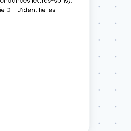
spondances lettres-sons).
 D – J’identifie les