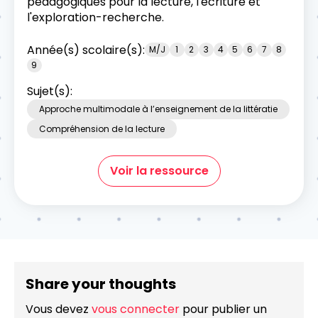
pédagogiques pour la lecture, l'écriture et
l'exploration-recherche.
Année(s) scolaire(s):
M/J
1
2
3
4
5
6
7
8
9
Sujet(s):
Approche multimodale à l’enseignement de la littératie
Compréhension de la lecture
Voir la ressource
Share your thoughts
Vous devez
vous connecter
pour publier un