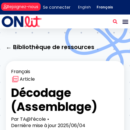
Rejoignez-nous
Se connecter
Français
English
← Bibliothèque de ressources
Français
Article
Décodage
(Assemblage)
Par
TA@l’école
Dernière mise à jour
2025/06/04