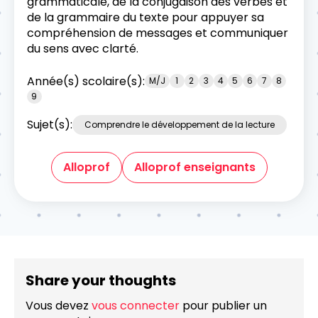
grammaticale, de la conjugaison des verbes et
de la grammaire du texte pour appuyer sa
compréhension de messages et communiquer
du sens avec clarté.
Année(s) scolaire(s):
M/J
1
2
3
4
5
6
7
8
9
Sujet(s):
Comprendre le développement de la lecture
Alloprof
Alloprof enseignants
Share your thoughts
Vous devez
vous connecter
pour publier un