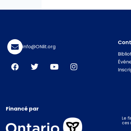
Con
info@ONlit.org
Bibli
Évén
Inscr
Financé par
Le f
ces 