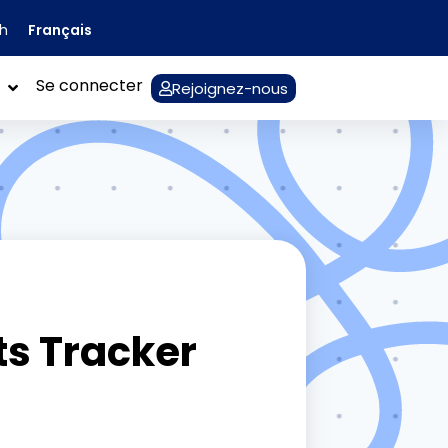
Français
sh
Se connecter
Rejoignez-nous
ts Tracker