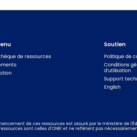
tenu
Soutien
othèque de ressources
Politique de c
ements
Conditions gé
d’utilisation
iption
Support tech
English
inancement de ces ressources est assuré par le ministère de l'Éd
ressources sont celles d'ONlit et ne reflètent pas nécessairemen