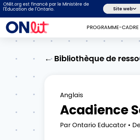
ONlit.org est financé par le Ministère de
Site web
l'Éducation de l'Ontario.
PROGRAMME-CADRE
← Bibliothèque de ress
Anglais
Acadience S
Par
Ontario Educator
De