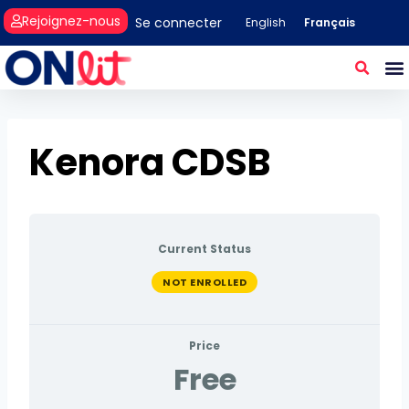
Rejoignez-nous
Se connecter
Français
English
Kenora CDSB
Current Status
NOT ENROLLED
Price
Free