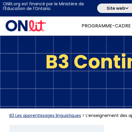
ONlit.org est financé par le Ministère de
Site web
l'Éducation de l'Ontario.
PROGRAMME-CADRE
B3 Cont
B3 Les apprentissages linguistiques
>
L’enseignement des ap