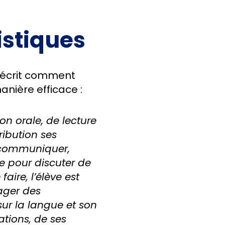
istiques
décrit comment
anière efficace :
n orale, de lecture
ribution ses
 communiquer,
ue pour discuter de
faire, l’élève est
ager des
sur la langue et son
tions, de ses