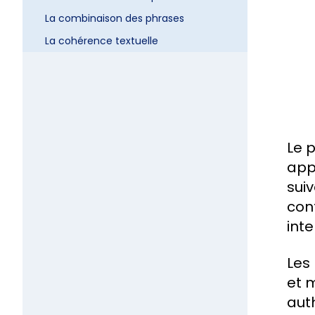
La combinaison des phrases
La cohérence textuelle
Le 
app
sui
cont
inte
Les
et 
aut