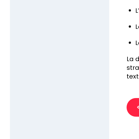
L
L
L
La 
str
tex