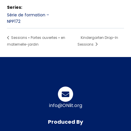
Series:
Série de formation –
NPP172
Sessions « Portes ouvertes » en
Kindergarten Drop-In
maternelle-jardin
Sessions
info@ONlit.org
Produced By