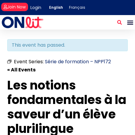
Join Now
Login
English
Français
This event has passed.
Event Series:
Série de formation – NPP172
« All Events
Les notions
fondamentales à la
saveur d’un élève
plurilingue