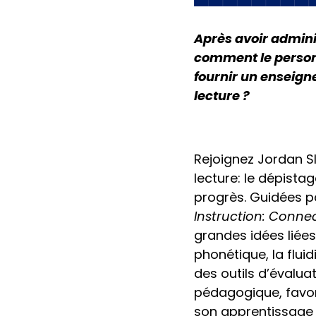
Après avoir admini
comment le personn
fournir un enseigne
lecture ?
Rejoignez Jordan S
lecture: le dépistag
progrès. Guidées p
Instruction: Connec
grandes idées liées
phonétique, la flui
des outils d’évaluat
pédagogique, favor
son apprentissage d