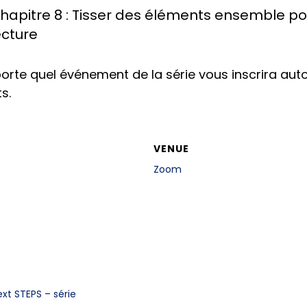
hapitre 8 : Tisser des éléments ensemble po
ecture
mporte quel événement de la série vous inscrira a
s.
VENUE
Zoom
ext STEPS – série