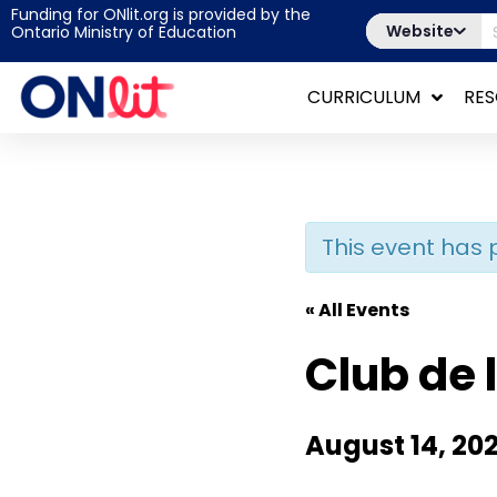
Funding for ONlit.org is provided by the
Website
Ontario Ministry of Education
CURRICULUM
RE
This event has 
« All Events
Club de 
August 14, 20