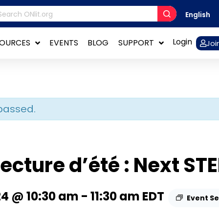
English
Login
SOURCES
EVENTS
BLOG
SUPPORT
Joi
passed.
lecture d’été : Next ST
24 @ 10:30 am
-
11:30 am
EDT
Event Se