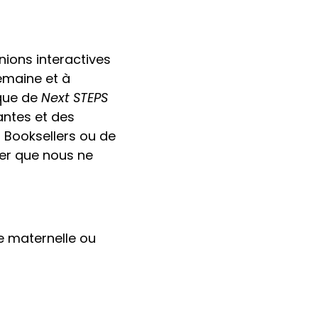
nions interactives
semaine et à
ique de
Next STEPS
antes et des
 Booksellers ou de
oter que nous ne
e maternelle ou