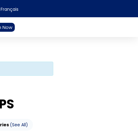
Français
n Now
EPS
ries
(See All)