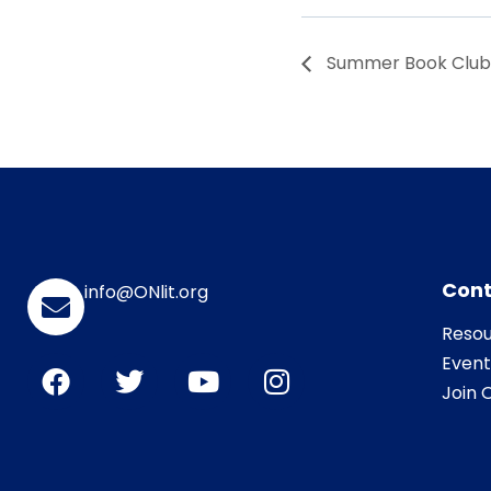
Summer Book Club:
Cont
info@ONlit.org
Resou
Event
Join O