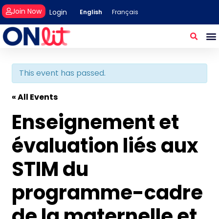
Join Now
Login
English
Français
This event has passed.
« All Events
Enseignement et
évaluation liés aux
STIM du
programme-cadre
de la maternelle et