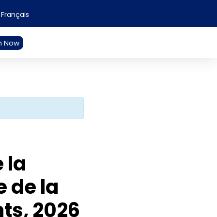
Français
n Now
 la
 de la
nts, 2026