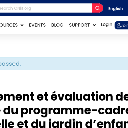
English
Login
SOURCES
EVENTS
BLOG
SUPPORT
Joi
passed.
ment et évaluation de
ie du programme-cadre
le et du jardin d’enfa