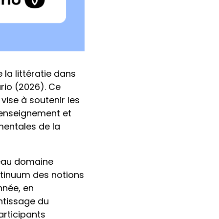
la littératie dans
rio (2026). Ce
vise à soutenir les
’enseignement et
mentales de la
veau domaine
ntinuum des notions
année, en
entissage du
articipants