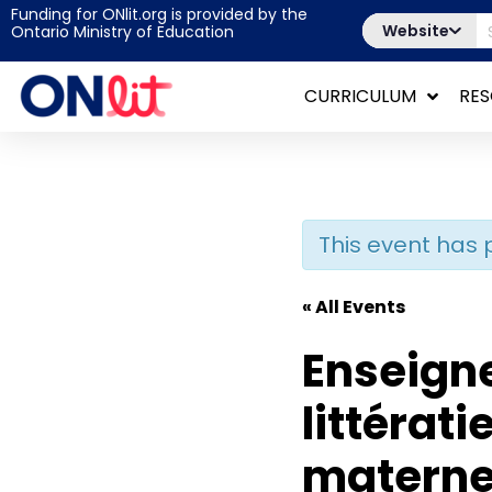
Funding for ONlit.org is provided by the
Website
Ontario Ministry of Education
CURRICULUM
RE
This event has 
« All Events
Enseigne
littérat
maternel