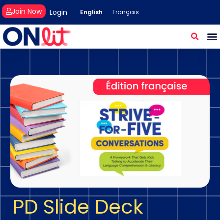
Join Now
Login
English
Français
PD Slide Deck