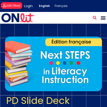
Join Now
Login
English
Français
PD Slide Deck