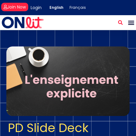
Join Now
Login
English
Français
PD Slide Deck